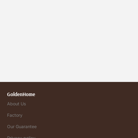
GoldenHome
About Us
Factory
Our Guarantee
Privacy policy