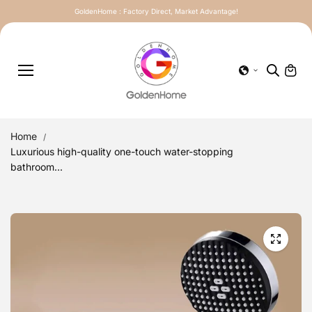
Skip to
GoldenHome : Factory Direct, Market Advantage!
content
Home
Luxurious high-quality one-touch water-stopping
bathroom...