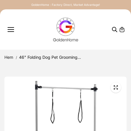
till
GoldenHome : Factory Direct, Market Advantage!
innehåll
et
Hem
46" Folding Dog Pet Grooming...