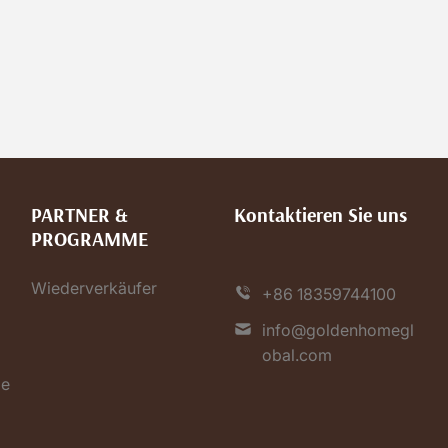
PARTNER &
Kontaktieren Sie uns
PROGRAMME
n
Wiederverkäufer
+86 18359744100
info@goldenhomegl
obal.com
ie