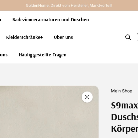
GoldenHome: Direkt vom Hersteller, Marktvorteil!
n
Badezimmerarmaturen und Duschen
Kleiderschränke
Über uns
 uns
Häufig gestellte Fragen
Mein Shop
S9max
Dusch
Körpe