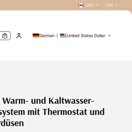
USD
VON
German
United States Dollar
 Warm- und Kaltwasser-
system mit Thermostat und
rdüsen