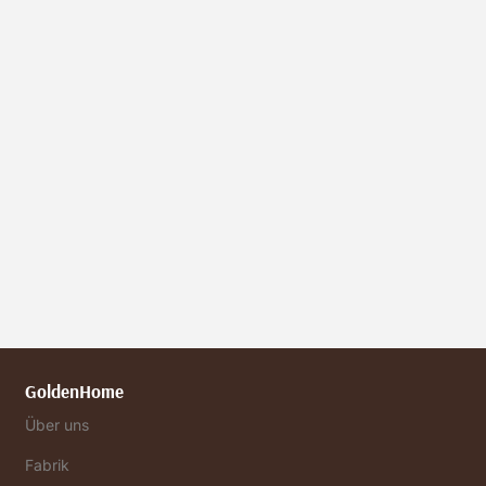
GoldenHome
Über uns
Fabrik